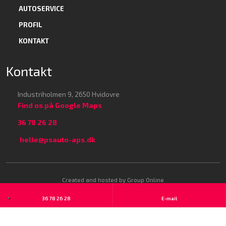
AUTOSERVICE
PROFIL
KONTAKT
Kontakt
Industriholmen 9, ​2650 Hvidovre
Find os på Google Maps​
36 78 26 28
helle@psauto-aps.dk
Created and hosted by Group Online
36 78 26 28
E-mail